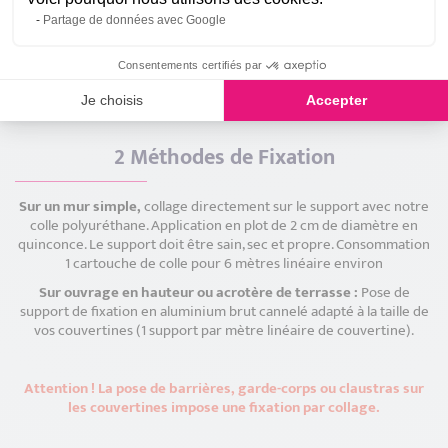
et offrent une apparence moderne et élégante et inaltérable dans
le temps.
Partage de données avec Google
L'aluminium Tender Oak
fait référence à de l'aluminium qui a subi
un traitement de surface imitant du chêne clair, créant une couche
Consentements certifiés par
protectrice et décorative. Cela améliore la résistance du matériau
Je choisis
Accepter
et offres une teinte unique.
2 Méthodes de Fixation
Sur un mur simple,
collage directement sur le support avec notre
colle polyuréthane. Application en plot de 2 cm de diamètre en
quinconce. Le support doit être sain, sec et propre. Consommation
1 cartouche de colle pour 6 mètres linéaire environ
Sur ouvrage en hauteur ou acrotère de terrasse :
Pose de
support de fixation en aluminium brut cannelé adapté à la taille de
vos couvertines (1 support par mètre linéaire de couvertine).
Attention ! La pose de barrières, garde-corps ou claustras sur
les couvertines impose une fixation par collage.