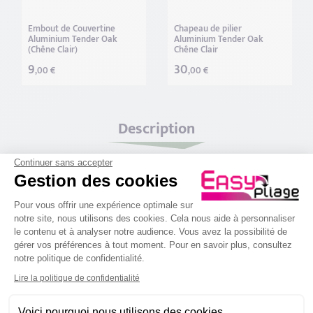
Embout de Couvertine
Chapeau de pilier
Aluminium Tender Oak
Aluminium Tender Oak
(Chêne Clair)
Chêne Clair
9
30
,00 €
,00 €
Description
Continuer sans accepter
Couvertines Aluminium Tender Oak
Gestion des cookies
(Chêne Clair)
Plateforme de Gestion du Consenteme
Pour vous offrir une expérience optimale sur
Fini les murs et façades encrassés, gardez vos façades propres. Les
notre site, nous utilisons des cookies. Cela nous aide à personnaliser
couvertines
Aluminium Tender Oak
protègent vos murettes, toits,
le contenu et à analyser notre audience. Vous avez la possibilité de
terrasse, façades, acrotères…
gérer vos préférences à tout moment. Pour en savoir plus, consultez
notre politique de confidentialité.
Design contemporain, disponible en différentes tailles, les
Axeptio consent
couvertines aluminium s’adaptent à tout type d’ouvrages.
Lire la politique de confidentialité
Pose facile et rapide, elles sont durables, résistantes a la corrosion
Voici pourquoi nous utilisons des cookies.