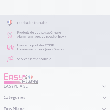
Fabrication française
Produits de qualité supérieure
Aluminium laquage poudre Epoxy
Franco de port dès 1200
€
Livraison estimée 7 Jours Ouvrés
Service client disponible
EASYPLIAGE
44 Rue de L'avenir
Catégories
69740 GENAS
France
Couvertines
EasyPliage