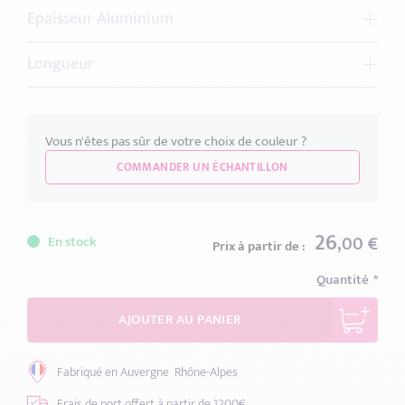
Epaisseur Aluminium
1.5 mm
Longueur
Comment choisir l'épaisseur ?
1 Mètre
2 Mètres
3 Mètres
Vous n'êtes pas sûr de votre choix de couleur ?
Comment choisir la bonne longueur ?
COMMANDER UN ÉCHANTILLON
26
,00 €
En stock
Prix à partir de :
Quantité
AJOUTER AU PANIER
Fabriqué en Auvergne
Rhône-Alpes
Frais de port offert
à partir de 1200€