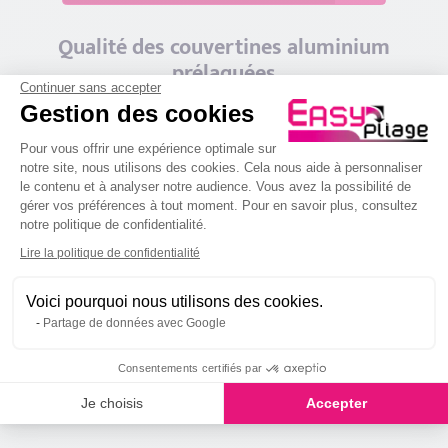
Qualité des couvertines aluminium
prélaquées
Continuer sans accepter
Gestion des cookies
Toutes nos tôles Aluminium sont prélaqué en usine garantissant
Plateforme de Gestion du Consenteme
une qualité supérieur et l’uniformité des teintes.
Pour vous offrir une expérience optimale sur
Toutes nos couvertines et accessoires de couvertines en
notre site, nous utilisons des cookies. Cela nous aide à personnaliser
aluminium sont
fabriqués en France
dans notre atelier de
GENAS
le contenu et à analyser notre audience. Vous avez la possibilité de
(Rhône)
.
gérer vos préférences à tout moment. Pour en savoir plus, consultez
notre politique de confidentialité.
Axeptio consent
Lire la politique de confidentialité
Laquage Garantie 10ans
Voici pourquoi nous utilisons des cookies.
EN SAVOIR PLUS SUR LA QUALITÉ DE NOS
Partage de données avec Google
PRODUITS
Consentements certifiés par
Je choisis
Accepter