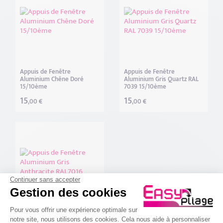
Finition surface
Aluminium Anodisé Anodisé (1)
Aluminium Brossé Brossé (1)
Appuis de Fenêtre
Appuis de Fenêtre
Aluminium Chêne Doré
Aluminium Gris Quartz RAL
15/10ème
7039 15/10ème
COMMANDER MES ÉCHANTILLONS
15
15
,00 €
,00 €
Continuer sans accepter
Gestion des cookies
Plateforme de Gestion du Consenteme
Pour vous offrir une expérience optimale sur
Appuis de Fenêtre
notre site, nous utilisons des cookies. Cela nous aide à personnaliser