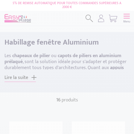
5% DE REMISE AUTOMATIQUE POUR TOUTES COMMANDES SUPÉRIEURES A
2000 €
Menu
Habillage fenêtre Aluminium
Les
chapeaux de pilier
ou
capots de piliers en aluminium
prélaqué
, sont la solution idéale pour s'adapter et protéger
durablement tous types d'architectures. Quant aux
appuis
de fenêtres en aluminium
, ils protègent et habillent vos
Lire la suite
appuis de fenêtres
pour une meilleure finition.
16
produits
Réinitialiser