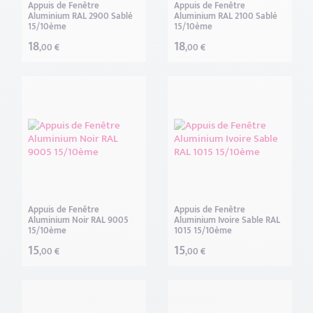
Appuis de Fenêtre
Appuis de Fenêtre
Noir Foncé RAL 9005 (1)
Aluminium RAL 2900 Sablé
Aluminium RAL 2100 Sablé
15/10ème
15/10ème
18
18
,00 €
,00 €
Finition prélaqué sable fine texture
Gris Anthracite Sablé Fine Texture RAL 7016 FT (1)
Gris Sablé RAL 2900 FT (1)
Noir Sablé Fine Texture RAL 9005 FT (1)
Noir Sablé RAL 2100 FT (1)
Finition prélaqué spécifique
Appuis de Fenêtre
Appuis de Fenêtre
Aluminium Noir RAL 9005
Aluminium Ivoire Sable RAL
Chêne Clair Tender Oak (1)
15/10ème
1015 15/10ème
15
15
,00 €
,00 €
Chêne Doré CHÊNE DORÉ (1)
Immitation Corten ACIERO CORTEN (1)