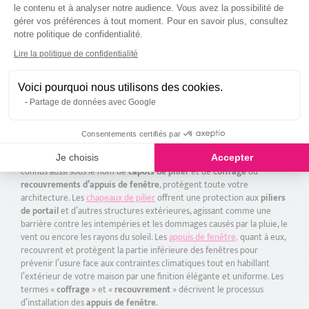
Aluminium Gris Anthracite
le contenu et à analyser notre audience. Vous avez la possibilité de
RAL7016 15/10ème
gérer vos préférences à tout moment. Pour en savoir plus, consultez
15
,00 €
notre politique de confidentialité.
Axeptio consent
Lire la politique de confidentialité
Précédent
Suivant
1
2
Voici pourquoi nous utilisons des cookies.
Partage de données avec Google
À quoi servent un chapeau de pilier et un appui de
fenêtre en aluminium ?
Consentements certifiés par
Les
chapeaux de pilier et les appuis de fenêtre en aluminium
,
Je choisis
Accepter
connus aussi sous le nom de
capots de pilier
et de
coffrage
ou
recouvrements d’appuis de fenêtre
, protègent toute votre
architecture. Les
chapeaux de pilier
offrent une protection aux
piliers
de portail
et d’autres structures extérieures, agissant comme une
barrière contre les intempéries et les dommages causés par la pluie, le
vent ou encore les rayons du soleil. Les
appuis de fenêtre,
quant à eux,
recouvrent et protègent la partie inférieure des fenêtres pour
prévenir l’usure face aux contraintes climatiques tout en habillant
l’extérieur de votre maison par une finition élégante et uniforme. Les
termes «
coffrage
» et «
recouvrement
» décrivent le processus
d’installation des
appuis de fenêtre
.