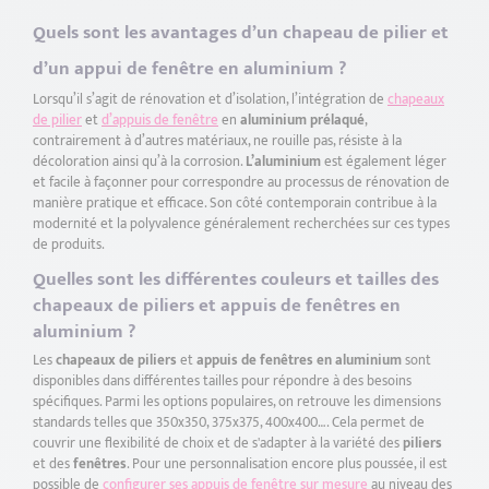
Quels sont les avantages d’un chapeau de pilier et
d’un appui de fenêtre en aluminium ?
Lorsqu’il s’agit de rénovation et d’isolation, l’intégration de
chapeaux
de pilier
et
d’appuis de fenêtre
en
aluminium prélaqué
,
contrairement à d’autres matériaux, ne rouille pas, résiste à la
décoloration ainsi qu’à la corrosion.
L’aluminium
est également léger
et facile à façonner pour correspondre au processus de rénovation de
manière pratique et efficace. Son côté contemporain contribue à la
modernité et la polyvalence généralement recherchées sur ces types
de produits.
Quelles sont les différentes couleurs et tailles des
chapeaux de piliers et appuis de fenêtres en
aluminium ?
Les
chapeaux de piliers
et
appuis de fenêtres en aluminium
sont
disponibles dans différentes tailles pour répondre à des besoins
spécifiques. Parmi les options populaires, on retrouve les dimensions
standards telles que 350x350, 375x375, 400x400…. Cela permet de
couvrir une flexibilité de choix et de s'adapter à la variété des
piliers
et des
fenêtres
. Pour une personnalisation encore plus poussée, il est
possible de
configurer ses appuis de fenêtre sur mesure
au niveau des