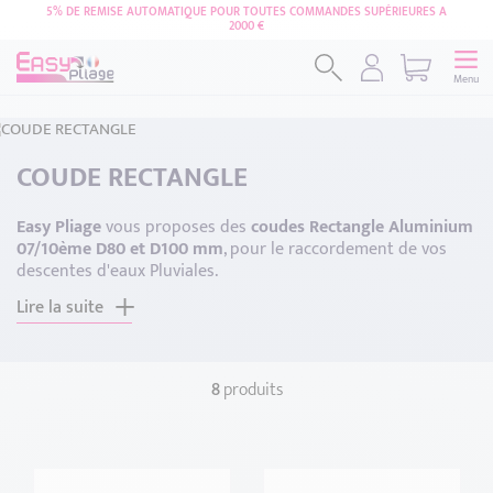
5% DE REMISE AUTOMATIQUE POUR TOUTES COMMANDES SUPÉRIEURES A
2000 €
Menu
COUDE RECTANGLE
Easy Pliage
vous proposes des
coudes Rectangle Aluminium
07/10ème D80 et D100 mm
, pour le raccordement de vos
descentes d'eaux Pluviales.
Nos Coudes sont disponibles en plusieurs coloris ainsi que
Lire la suite
deux diamètres différents, nos coudes sont du même RAL
que nos descentes,
Boite à Eaux
, ainsi que nos fixations pour
une uniformisation de vos zinguries extérieures.
8
produits
Tous nos accessoires sont fabriqués en adéquation avec
notre cahier des charges dans le respect exact des teintes
de nos articles.
L'aluminium confère une haute résistance à la corrosion ce
Réinitialiser