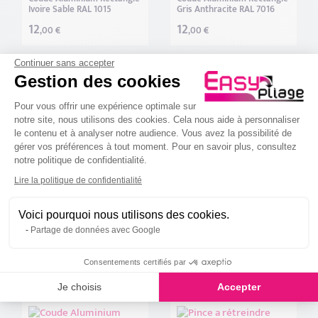
Ivoire Sable RAL 1015
Gris Anthracite RAL 7016
Noir Foncé RAL 9005 (1)
12
12
,00 €
,00 €
Piedra RAL 9006 (1)
Continuer sans accepter
Gestion des cookies
Finition prélaqué sable fine texture
Plateforme de Gestion du Consenteme
Pour vous offrir une expérience optimale sur
Noir Sablé RAL 2100 FT (1)
notre site, nous utilisons des cookies. Cela nous aide à personnaliser
le contenu et à analyser notre audience. Vous avez la possibilité de
gérer vos préférences à tout moment. Pour en savoir plus, consultez
notre politique de confidentialité.
Axeptio consent
Lire la politique de confidentialité
Coude Aluminium Rectangle
Coude Aluminium Rectangle
RAL 2100 Sablé Fine Texture
Brun Chocolat RAL 8017
Voici pourquoi nous utilisons des cookies.
14
12
,00 €
,00 €
Partage de données avec Google
Consentements certifiés par
Je choisis
Accepter