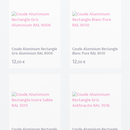
qui garantie une bonne tenue du laquage.
Atelier de GENAS LYON FRANCE
Catégories
Descente eaux pluviales (8)
TAILLE COUDE RECTANGLE
Coude Aluminium Rectangle
Coude Aluminium Rectangle
COUDE 60 X 80 mm (7)
Gris Aluminium RAL 9006
Blanc Pure RAL 9010
12
12
,00 €
,00 €
COUDE 70 X 110 mm (7)
Finition prélaqué standard
Blanc pur RAL 9010 (1)
Brun Chocolat RAL 8017 (1)
Gris Anthracite RAL 7016 (1)
Ivoire Clair / Sable RAL 1015 (1)
Coude Aluminium Rectangle
Coude Aluminium Rectangle