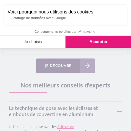
Voici pourquoi nous utilisons des cookies.
Partage de données avec Google
Comment poser des couvertines
aluminium sur support ?
Consentements certifiés par
Retrouvez toutes les étapes de la pose de couvertines sur
Je choisis
Accepter
support de fixation en vidéo !
JE DÉCOUVRE
Nos meilleurs conseils d'experts
La technique de pose avec les éclisses et
embouts de couvertine en aluminium
La technique de pose avec les
éclisses de