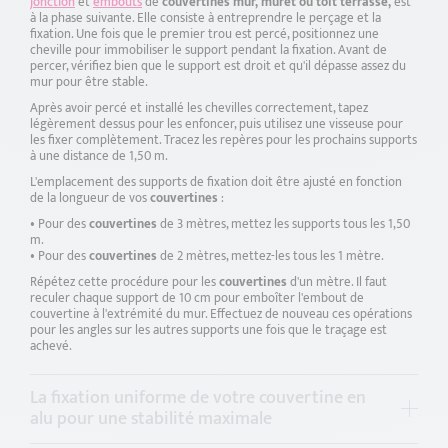
jonction
et
embouts
de
couvertines mur, muret
ou toit terrasse,
est
à la phase suivante. Elle consiste à entreprendre le perçage et la
fixation. Une fois que le premier trou est percé, positionnez une
cheville pour immobiliser le support pendant la fixation. Avant de
percer, vérifiez bien que le support est droit et qu'il dépasse assez du
mur pour être stable.
Après avoir percé et installé les chevilles correctement, tapez
légèrement dessus pour les enfoncer, puis utilisez une visseuse pour
les fixer complètement. Tracez les repères pour les prochains supports
à une distance de 1,50 m.
L'emplacement des supports de fixation doit être ajusté en fonction
de la longueur de vos
couvertines
:
Pour des
couvertines
de 3 mètres, mettez les supports tous les 1,50
m.
Pour des
couvertines
de 2 mètres, mettez-les tous les 1 mètre.
Répétez cette procédure pour les
couvertines
d'un mètre. Il faut
reculer chaque support de 10 cm pour emboîter l'embout de
couvertine à l'extrémité du mur. Effectuez de nouveau ces opérations
pour les angles sur les autres supports une fois que le traçage est
achevé.
La fixation uniforme de votre couvertine en
alu pour une stabilité maximale