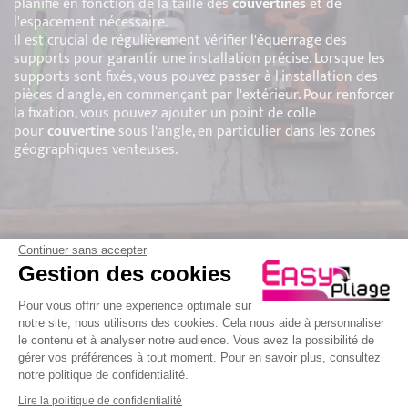
planifié en fonction de la taille des
couvertines
et de
l'espacement nécessaire.
Il est crucial de régulièrement vérifier l'équerrage des
supports pour garantir une installation précise. Lorsque les
supports sont fixés, vous pouvez passer à l'installation des
pièces d'angle, en commençant par l'extérieur. Pour renforcer
la fixation, vous pouvez ajouter un point de colle
pour
couvertine
sous l'angle, en particulier dans les zones
géographiques venteuses.
Continuer sans accepter
Gestion des cookies
Plateforme de Gestion du Consenteme
Pour vous offrir une expérience optimale sur
notre site, nous utilisons des cookies. Cela nous aide à personnaliser
le contenu et à analyser notre audience. Vous avez la possibilité de
gérer vos préférences à tout moment. Pour en savoir plus, consultez
notre politique de confidentialité.
Axeptio consent
Lire la politique de confidentialité