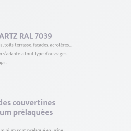
UARTZ RAL 7039
, toits terrasse, façades, acrotères…
um s’adapte a tout type d’ouvrages.
mps.
des couvertines
ium prélaquées
uminium sont prélaqué en usine