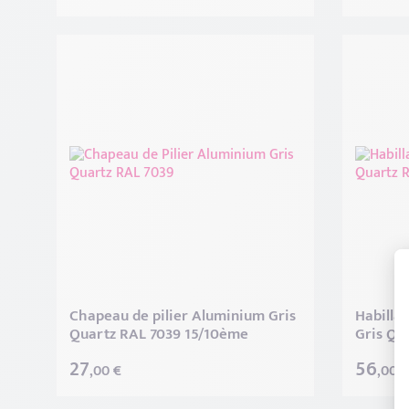
Chapeau de pilier Aluminium Gris
Habilla
Quartz RAL 7039 15/10ème
Gris Qu
27
56
,00 €
,00 €