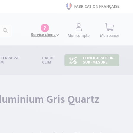
FABRICATION FRANÇAISE
?
Service client
Mon compte
Mon panier
S TERRASSE
CACHE
CONFIGURATEUR-
UM
CLIM
SUR -MESURE
luminium Gris Quartz