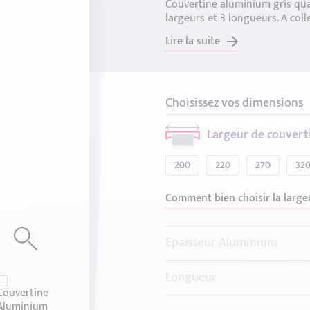
Couvertine aluminium gris qua
largeurs et 3 longueurs. A coll
Lire la suite
Choisissez vos dimensions
Largeur de couvert
200
220
270
32
Comment bien choisir la large
Epaisseur Aluminium
1.5 mm
Longueur
Comment choisir l'épaisseur ?
1 Mètre
2 Mètres
3 Mè