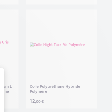
t : Personnalisez vos Options
nium L
Colle Polyuréthane Hybride
10ème
Polymère
12
,00 €