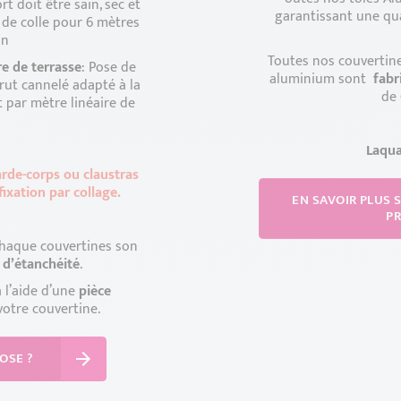
t doit être sain, sec et
garantissant une qua
de colle pour 6 mètres
on
Toutes nos couvertine
e de terrasse
: Pose de
aluminium sont
fabr
rut cannelé adapté à la
de
t par mètre linéaire de
Laqua
arde-corps ou claustras
ixation par collage.
EN SAVOIR PLUS 
P
 chaque couvertines son
s d’étanchéité
.
a l’aide d’une
pièce
votre couvertine.
OSE ?