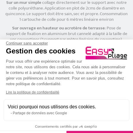
Sur un mur simple
collage directement sur le support avec notre
colle polyuréthane. Application en plot de 2cms de diamètre en
quinconce. Le support doit être sain, sec et propre. Consommation
1 cartouche de colle pour 6 mètres linéaire environ
Sur ouvrage en hauteur ou acrotère de terrasse
: Pose de
support de fixation en aluminium brut cannelé adapté à la taille de
vos couvertines (1 support par mètre linéaire de couvertine).
Continuer sans accepter
Gestion des cookies
Attention ! La pose de barrières, garde-corps ou claustras sur
Plateforme de Gestion du Consenteme
les couvertines impose une fixation par collage.
Pour vous offrir une expérience optimale sur
notre site, nous utilisons des cookies. Cela nous aide à personnaliser
le contenu et à analyser notre audience. Vous avez la possibilité de
Les raccords et l’étanchéité entre chaque couvertines son réalisés
gérer vos préférences à tout moment. Pour en savoir plus, consultez
grâce aux
éclisses d’étanchéité
.
notre politique de confidentialité.
Axeptio consent
Les angles à 90° sont réalisés a l’aide d’une
pièce d’angle
adapté a
Lire la politique de confidentialité
la taille de votre couvertine.
Voici pourquoi nous utilisons des cookies.
BESOIN D'AIDE POUR LA POSE ?
Partage de données avec Google
Consentements certifiés par