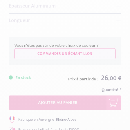
Epaisseur Aluminium
1.5 mm
Longueur
Comment choisir l'épaisseur ?
1 Mètre
2 Mètres
3 Mètres
Vous n'êtes pas sûr de votre choix de couleur ?
Comment choisir la bonne longueur ?
COMMANDER UN ÉCHANTILLON
26
,00 €
En stock
Prix à partir de :
Quantité
AJOUTER AU PANIER
Fabriqué en Auvergne
Rhône-Alpes
Frais de port offert
à partir de 1200€