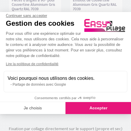
Pièces d'angles a 90° pour
Embout de Couvertine
Couvertine Aluminium Gris
Aluminium Gris Quartz RAL
Quartz RAL 7039
7039
59
8
Continuer sans accepter
,00 €
,00 €
Gestion des cookies
Plateforme de Gestion du Consenteme
Pour vous offrir une expérience optimale sur
notre site, nous utilisons des cookies. Cela nous aide à personnaliser
Description
le contenu et à analyser notre audience. Vous avez la possibilité de
gérer vos préférences à tout moment. Pour en savoir plus, consultez
notre politique de confidentialité.
Chapeau de pilier en Aluminium Laqué Gris Quartz
Axeptio consent
Lire la politique de confidentialité
RAL 7039
Fini les piliers encrassés, gardez vos enduits propres. Les chapeaux
Voici pourquoi nous utilisons des cookies.
aluminium protègent vos poteaux de portail ainsi que vos piliers de
Partage de données avec Google
murette. Pose facile et rapide, L'aluminium est léger et ne rouille
pas.
Consentements certifiés par
Les chapeaux de pilier Aluminium Easypliage sont disponibles en
1,5 mm d'épaisseur. Les retombées de chapeaux sont de 40 mm
Je choisis
Accepter
(identique aux couvertines).
Fixation par collage directement sur le support (propre et sec)