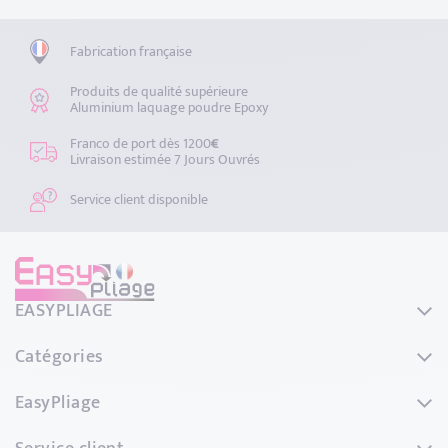
Fabrication française
Produits de qualité supérieure
Aluminium laquage poudre Epoxy
Franco de port dès 1200
€
Livraison estimée 7 Jours Ouvrés
Service client disponible
EASYPLIAGE
44 Rue de L'avenir
Catégories
69740 GENAS
France
Couvertines
EasyPliage
Tél. : 04.72.79.10.86
Habillage de bandeaux
Mail:
Qui sommes-nous ?
contact@easypliage.fr