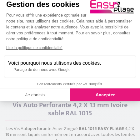
Gestion des cookies
Plateforme de Gestion du Consenteme
Pour vous offrir une expérience optimale sur
notre site, nous utilisons des cookies. Cela nous aide à personnaliser
le contenu et à analyser notre audience. Vous avez la possibilité de
gérer vos préférences à tout moment. Pour en savoir plus, consultez
notre politique de confidentialité.
Coude Aluminium Rond
Fixation pour Descente
Ivoire Sable RAL 1015
Rectangle Ivoire Sable RAL
Axeptio consent
Lire la politique de confidentialité
1015
12
6
,00 €
,00 €
Voici pourquoi nous utilisons des cookies.
Partage de données avec Google
Description
Consentements certifiés par
Je choisis
Accepter
Vis Auto Perforante 4,2 X 13 mm Ivoire
sable RAL 1015
Les Vis Autoperforante Acier Zingué
RAL 1015 EASY PLIAGE
4,2 X
13 mm sont laqués uniformément en accord avec toutes les teintes