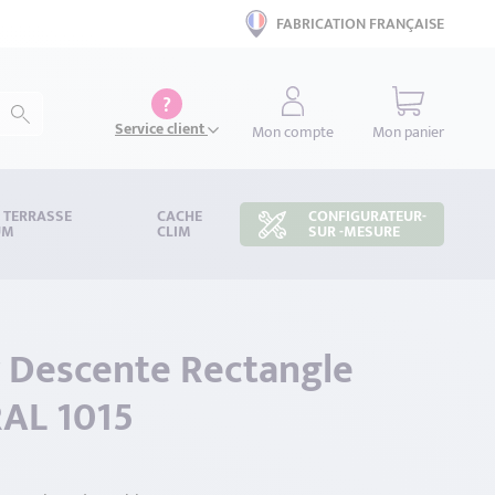
FABRICATION FRANÇAISE
?
Service client
Mon compte
Mon panier
S TERRASSE
CACHE
CONFIGURATEUR-
UM
CLIM
SUR -MESURE
r Descente Rectangle
RAL 1015