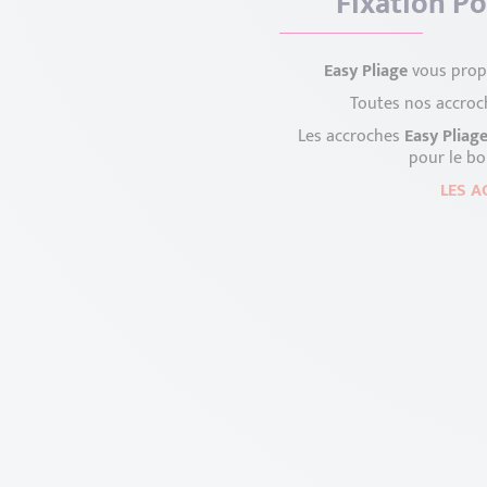
Fixation Po
Easy Pliage
vous propo
Toutes nos accroch
Les accroches
Easy Pliag
pour le b
LES A