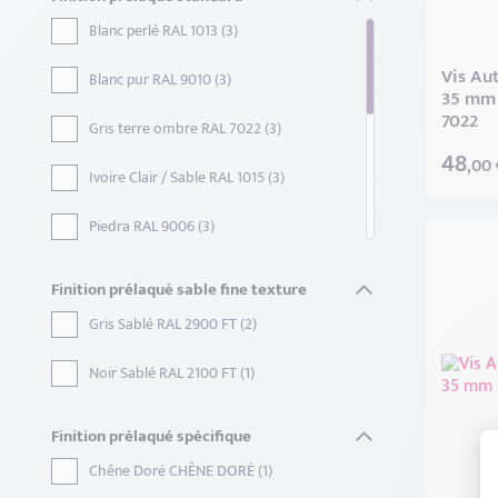
Blanc perlé RAL 1013 (3)
Vis Au
Blanc pur RAL 9010 (3)
35 mm 
7022
Gris terre ombre RAL 7022 (3)
48
,00 
Ivoire Clair / Sable RAL 1015 (3)
Piedra RAL 9006 (3)
Brun sepia RAL 8014 (2)
Finition prélaqué sable fine texture
Gris Anthracite RAL 7016 (2)
Gris Sablé RAL 2900 FT (2)
Gris Platine RAL 7036 (2)
Noir Sablé RAL 2100 FT (1)
Gris Quartz RAL 7039 (2)
Finition prélaqué spécifique
Noir Foncé RAL 9005 (2)
Chêne Doré CHÊNE DORÉ (1)