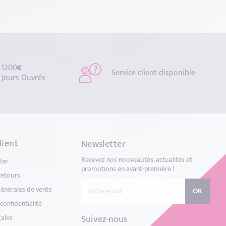
 1200
€
Service client disponible
 Jours Ouvrés
lient
Newsletter
Recevez nos nouveautés, actualités et
ter
promotions en avant-première !
 retours
énérales de vente
OK
confidentialité
gales
Suivez-nous