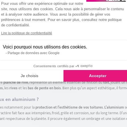
Plateforme de Gestion du Consentemen
Pour vous offrir une expérience optimale sur notre
site, nous utilisons des cookies. Cela nous aide à personnaliser le contenu
et à analyser notre audience. Vous avez la possibilité de gérer vos
to Perforante Acier Zingué
préférences à tout moment. Pour en savoir plus, consultez notre politique
de confidentialité.
Brun Beige RAL 8024
Axeptio consent
Lire la politique de confidentialité
€
Voici pourquoi nous utilisons des cookies.
Partage de données avec Google
Précédent
1
2
3
4
Consentements certifiés par
m ?
Je choisis
Accepter
re
planche de rive
, représente un élément essentiel de finition du
toit
, jouant un
es
, les
rives
et les
bas de pente en bois
. Bien plus qu’un aspect esthétique, il for
aux en aluminium ?
tages notamment pour la
protection et l’esthétisme de vos toitures
.
L’aluminium
s
actère fait face aux intempéries, froid, grêle et corrosion, sur du long terme. D’un
tant respectueux de la planète. Il procure également un ombrage et une isolation 