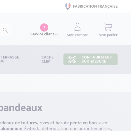
FABRICATION FRANÇAISE
?
Service client
Mon compte
Mon panier
S TERRASSE
CACHE
CONFIGURATEUR-
UM
CLIM
SUR -MESURE
 bandeaux
eaux de toitures, rives et bas de pente en bois
, avec
n aluminium
. Évitez la détérioration due aux intempéries,