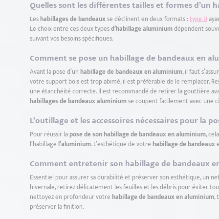
Quelles sont les différentes tailles et formes d’u
Les
habillages de bandeaux
se déclinent en deux formats :
type U
ayan
Le choix entre ces deux types
d’habillage aluminium
dépendent souven
suivant vos besoins spécifiques.
Comment se pose un habillage de bandeaux en al
Avant la pose d’un
habillage de bandeaux en aluminium
, il faut s’ass
votre support bois est trop abimé, il est préférable de le remplacer.
une étanchéité correcte. Il est recommandé de retirer la gouttière av
habillages de bandeaux aluminium
se coupent facilement avec une ci
L’outillage et les accessoires nécessaires pour la
Pour réussir la
pose de son habillage de bandeaux en aluminium
, ce
l’habillage
l’aluminium
. L’esthétique de votre
habillage de bandeaux
e
Comment entretenir son habillage de bandeaux e
Essentiel pour assurer sa durabilité et préserver son esthétique, un n
hivernale, retirez délicatement les feuilles et les débris pour éviter
nettoyez en profondeur votre
habillage de bandeaux en aluminium
,
préserver la finition.