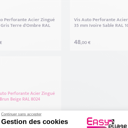
to Perforante Acier Zingué
Vis Auto Perforante Acie
Gris Terre d'Ombre RAL
35 mm Ivoire Sable RAL 1
48
€
,00 €
Continuer sans accepter
Gestion des cookies