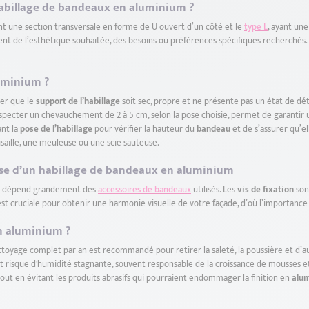
n habillage de bandeaux en aluminium ?
t une section transversale en forme de U ouvert d’un côté et le
type L
, ayant un
t de l’esthétique souhaitée, des besoins ou préférences spécifiques recherchés.
uminium ?
urer que le
support de l’habillage
soit sec, propre et ne présente pas un état de dét
 Respecter un chevauchement de 2 à 5 cm, selon la pose choisie, permet de garanti
ant la
pose de l’habillage
pour vérifier la hauteur du
bandeau
et de s’assurer qu’el
saille, une meuleuse ou une scie sauteuse.
 pose d’un habillage de bandeaux en aluminium
la dépend grandement des
accessoires de bandeaux
utilisés. Les
vis de fixation
sont
st cruciale pour obtenir une harmonie visuelle de votre façade, d’où l’importance
n aluminium ?
ettoyage complet par an est recommandé pour retirer la saleté, la poussière et d’au
 tout risque d'humidité stagnante, souvent responsable de la croissance de mousses
 tout en évitant les produits abrasifs qui pourraient endommager la finition en
alu