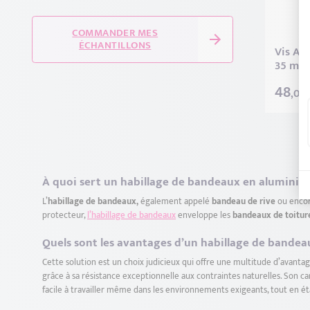
Gris Beige RAL 7006 (1)
COMMANDER MES
ÉCHANTILLONS
Vis Au
35 mm 
48
,00 
À quoi sert un habillage de bandeaux en aluminiu
L’
habillage de bandeaux,
également appelé
bandeau de rive
ou enco
protecteur,
l’habillage de bandeaux
enveloppe les
bandeaux de toitur
Quels sont les avantages d’un habillage de bande
Cette solution est un choix judicieux qui offre une multitude d’avan
grâce à sa résistance exceptionnelle aux contraintes naturelles. Son car
facile à travailler même dans les environnements exigeants, tout en é