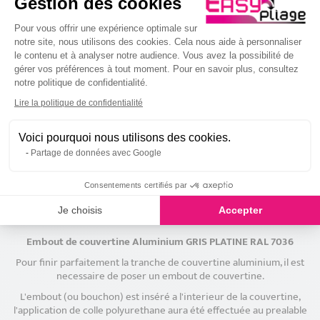
Gestion des cookies
Plateforme de Gestion du Consenteme
Pour vous offrir une expérience optimale sur
notre site, nous utilisons des cookies. Cela nous aide à personnaliser
le contenu et à analyser notre audience. Vous avez la possibilité de
gérer vos préférences à tout moment. Pour en savoir plus, consultez
notre politique de confidentialité.
Axeptio consent
Lire la politique de confidentialité
Eclisse Aluminium Gris
Cornière aluminium Gris
Platine RAL 7036
Platine RAL 7036
6
3
Voici pourquoi nous utilisons des cookies.
,00 €
,00 €
Partage de données avec Google
Consentements certifiés par
Description
Je choisis
Accepter
Embout de couvertine Aluminium GRIS PLATINE RAL 7036
Pour finir parfaitement la tranche de couvertine aluminium, il est
necessaire de poser un embout de couvertine.
L'embout (ou bouchon) est inséré a l'interieur de la couvertine,
l'application de colle polyurethane aura été effectuée au prealable