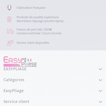
Fabrication française
Produits de qualité supérieure
Aluminium laquage poudre Epoxy
Franco de port dès 1200
€
Livraison estimée 7 Jours Ouvrés
Service client disponible
EASYPLIAGE
44 Rue de L'avenir
Catégories
69740 GENAS
France
Couvertines
EasyPliage
Tél. : 04.72.79.10.86
Habillage de bandeaux
Mail:
Qui sommes-nous ?
contact@easypliage.fr
Service client
Appuis de fenêtre