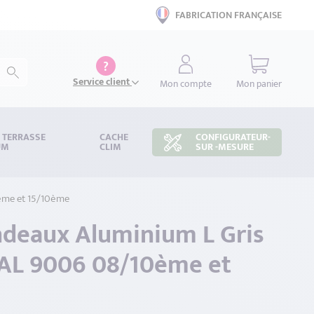
FABRICATION FRANÇAISE
?
Service client
Mon compte
Mon panier
S TERRASSE
CACHE
CONFIGURATEUR-
UM
CLIM
SUR -MESURE
ème et 15/10ème
ndeaux Aluminium L Gris
AL 9006 08/10ème et