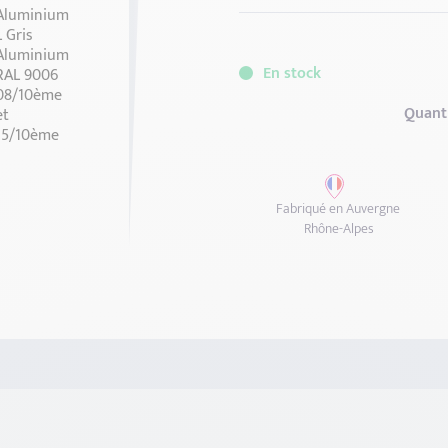
Comment choisir la bonne lon
150mm
175mm
200
325mm
350mm
375
En stock
Quant
Fabriqué en Auvergne
Rhône-Alpes