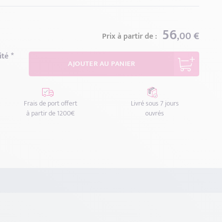
gueur ?
mm
225mm
250mm
275mm
300mm
56
mm
400mm
,00 €
Prix à partir de :
ité
AJOUTER AU PANIER
Frais de port offert
Livré sous 7 jours
à partir de 1200€
ouvrés