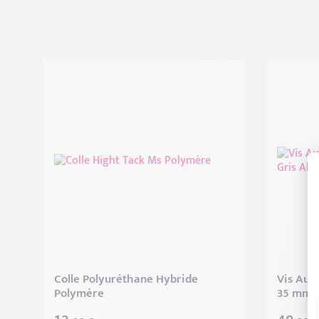
Colle Polyuréthane Hybride
Vis Aut
Polymère
35 mm G