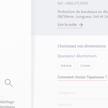
Ref. : HBALUTL9006
Protection de bandeaux en Alu
08/10ème , Longueur 3ml et 2m
Lire la suite
Choisissez vos dimensions
Epaisseur Aluminium
0.8 mm
1.5 mm
Comment choisir l'épaisseur ?
Longueur
2 Mètres
3 Mètres
Hauteur