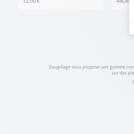
12
48
,00 €
,00 €
Easypliage vous propose une gamme compl
sur des pl