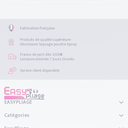
Fabrication française
Produits de qualité supérieure
Aluminium laquage poudre Epoxy
Franco de port dès 1200
€
Livraison estimée 7 Jours Ouvrés
Service client disponible
EASYPLIAGE
44 Rue de L'avenir
Catégories
69740 GENAS
France
Couvertines