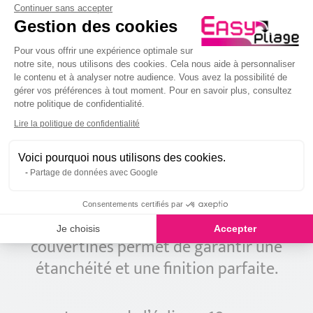
Continuer sans accepter
Embout de Couvertine
Colle Polyuréthane Hybride
Gestion des cookies
Aluminium Noir RAL 9005
Polymère
8
12
Plateforme de Gestion du Consenteme
,00 €
,00 €
Pour vous offrir une expérience optimale sur
notre site, nous utilisons des cookies. Cela nous aide à personnaliser
le contenu et à analyser notre audience. Vous avez la possibilité de
gérer vos préférences à tout moment. Pour en savoir plus, consultez
Description
notre politique de confidentialité.
Axeptio consent
Lire la politique de confidentialité
Éclisse aluminium Noir RAL 9005
Voici pourquoi nous utilisons des cookies.
Uniquement en Épaisseur 15/10ᵉ
Partage de données avec Google
Consentements certifiés par
À coller par-dessus chaque jonction de
Je choisis
Accepter
couvertines permet de garantir une
étanchéité et une finition parfaite.