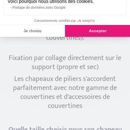
Les chapeaux de pilier Aluminium
Voici pourquoi nous utilisons des cookies.
Easypliage sont disponibles en 1,5 mm
Partage de données avec Google
d'épaisseur. Les retombées de chapeaux
Consentements certifiés par
sont de 40 mm (identique aux
Je choisis
Accepter
couvertines).
Fixation par collage directement sur le
support (propre et sec)
Les chapeaux de piliers s'accordent
parfaitement avec notre gamme de
couvertines et d'accessoires de
couvertines
Quelle taille choisir pour son chapeau