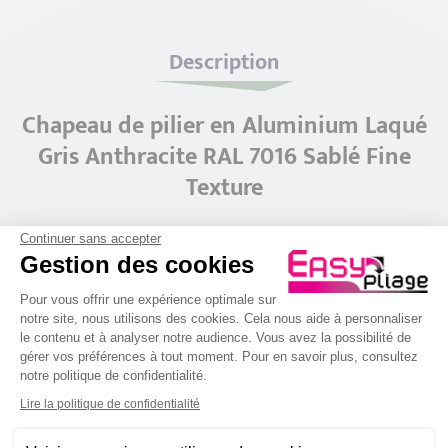
Description
Chapeau de pilier en Aluminium Laqué
Gris Anthracite RAL 7016 Sablé Fine
Texture
Continuer sans accepter
Fini les piliers encrassés, gardez vos
Gestion des cookies
enduits propres. Les chapeaux aluminium
Plateforme de Gestion du Consenteme
Pour vous offrir une expérience optimale sur
protègent vos poteaux de portail ainsi
notre site, nous utilisons des cookies. Cela nous aide à personnaliser
le contenu et à analyser notre audience. Vous avez la possibilité de
que vos piliers de murette. Pose facile et
gérer vos préférences à tout moment. Pour en savoir plus, consultez
rapide, L'aluminium est léger et ne rouille
notre politique de confidentialité.
Axeptio consent
pas.
Lire la politique de confidentialité