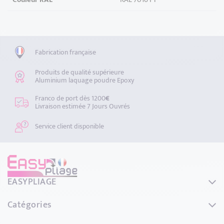
Fabrication française
Produits de qualité supérieure
Aluminium laquage poudre Epoxy
Franco de port dès 1200
€
Livraison estimée 7 Jours Ouvrés
Service client disponible
EASYPLIAGE
44 Rue de L'avenir
Catégories
69740 GENAS
France
Couvertines